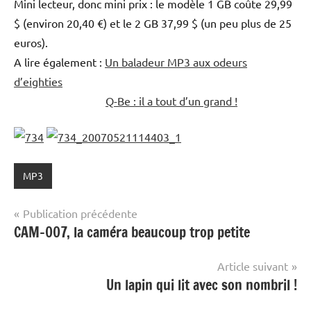
Mini lecteur, donc mini prix : le modèle 1 GB coûte 29,99
$ (environ 20,40 €) et le 2 GB 37,99 $ (un peu plus de 25
euros).
A lire également :
Un baladeur MP3 aux odeurs
d’eighties
Q-Be : il a tout d’un grand !
MP3
Navigation
Publication précédente
CAM-007, la caméra beaucoup trop petite
de
l’article
Article suivant
Un lapin qui lit avec son nombril !