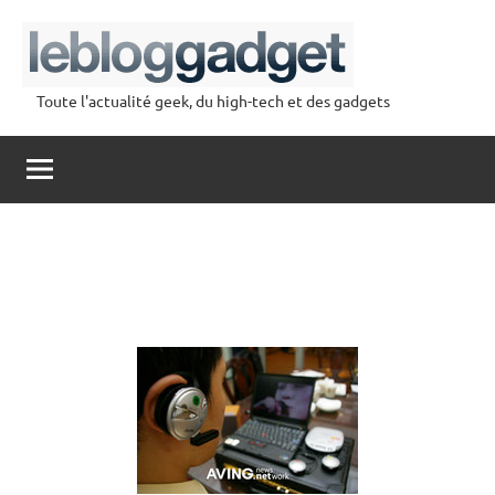
Aller
au
contenu
Toute l'actualité geek, du high-tech et des gadgets
lebloggadget