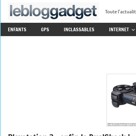
Aller
Toute l'actuali
au
leblo
contenu
ENFANTS
GPS
INCLASSABLES
INTERNET