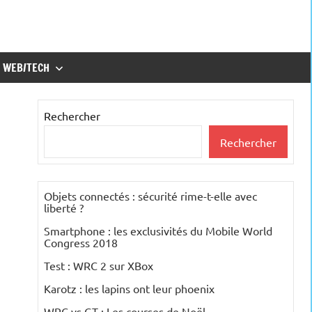
WEB/TECH
Rechercher
Rechercher
Objets connectés : sécurité rime-t-elle avec
liberté ?
Smartphone : les exclusivités du Mobile World
Congress 2018
Test : WRC 2 sur XBox
Karotz : les lapins ont leur phoenix
WRC vs GT : Les courses de Noël