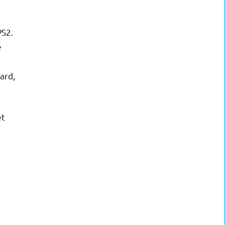
PS2.
e
ard,
et