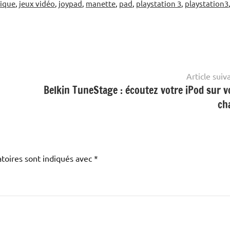
nique
,
jeux vidéo
,
joypad
,
manette
,
pad
,
playstation 3
,
playstation3
Article suiv
Belkin TuneStage : écoutez votre iPod sur v
ch
toires sont indiqués avec
*