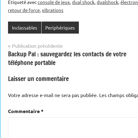
Étiqueté avec
console de jeux
,
dual shock
,
dualshock
,
électro
retour de force
,
vibrations
Inclassables
Periphériques
Navigation
Publication précédente
Backup Pal : sauvegardez les contacts de votre
de
téléphone portable
l’article
Laisser un commentaire
Votre adresse e-mail ne sera pas publiée.
Les champs obliga
Commentaire
*