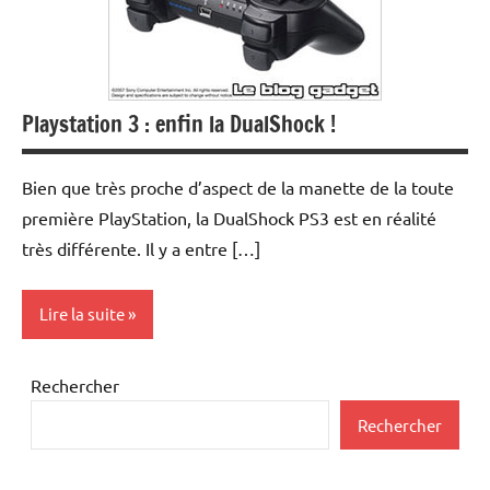
Playstation 3 : enfin la DualShock !
Bien que très proche d’aspect de la manette de la toute
première PlayStation, la DualShock PS3 est en réalité
très différente. Il y a entre […]
Lire la suite
Inclassables
Rechercher
Periphériques
Rechercher