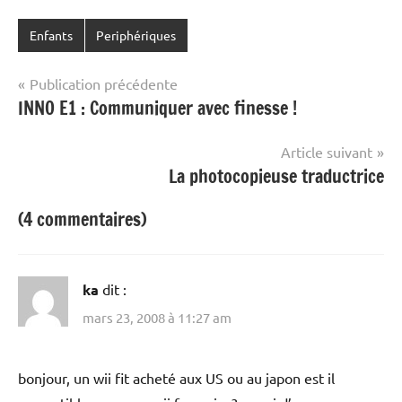
Enfants
Periphériques
Navigation
Publication précédente
INNO E1 : Communiquer avec finesse !
de
l’article
Article suivant
La photocopieuse traductrice
(4 commentaires)
ka
dit :
mars 23, 2008 à 11:27 am
bonjour, un wii fit acheté aux US ou au japon est il