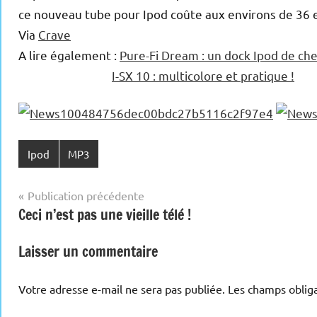
ce nouveau tube pour Ipod coûte aux environs de 36 
Via
Crave
A lire également :
Pure-Fi Dream : un dock Ipod de ch
I-SX 10 : multicolore et pratique !
Ipod
MP3
Navigation
Publication précédente
Ceci n’est pas une vieille télé !
de
l’article
Laisser un commentaire
Votre adresse e-mail ne sera pas publiée.
Les champs obliga