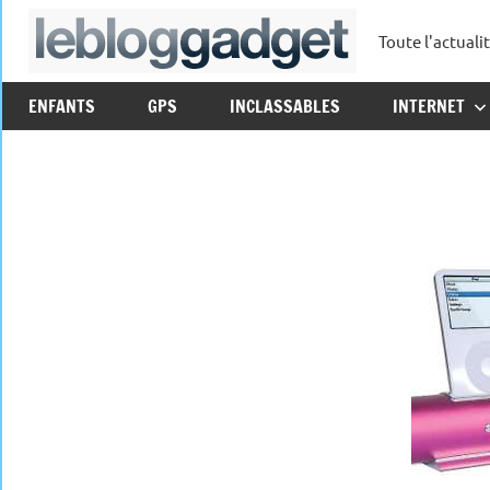
Aller
Toute l'actuali
au
leblo
contenu
ENFANTS
GPS
INCLASSABLES
INTERNET