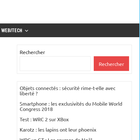
WEB/TECH
Rechercher
Rechercher
Objets connectés : sécurité rime-t-elle avec
liberté ?
Smartphone : les exclusivités du Mobile World
Congress 2018
Test : WRC 2 sur XBox
Karotz : les lapins ont leur phoenix
WRC vs GT : Les courses de Noël