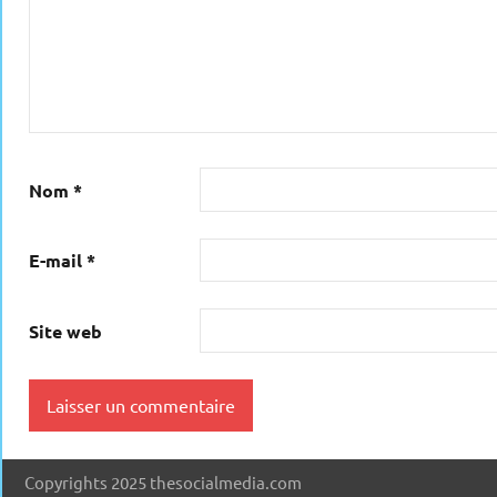
Nom
*
E-mail
*
Site web
Copyrights 2025 thesocialmedia.com