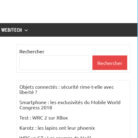
WEB/TECH
Rechercher
Rechercher
Objets connectés : sécurité rime-t-elle avec
liberté ?
Smartphone : les exclusivités du Mobile World
Congress 2018
Test : WRC 2 sur XBox
Karotz : les lapins ont leur phoenix
WRC vs GT : Les courses de Noël