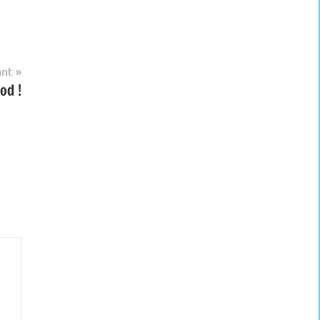
ant
od !