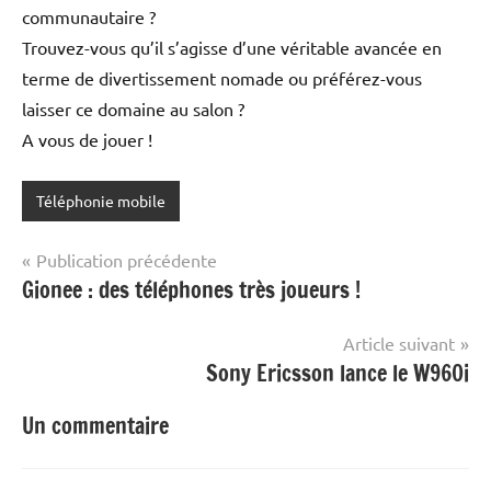
communautaire ?
Trouvez-vous qu’il s’agisse d’une véritable avancée en
terme de divertissement nomade ou préférez-vous
laisser ce domaine au salon ?
A vous de jouer !
Téléphonie mobile
Navigation
Publication précédente
Gionee : des téléphones très joueurs !
de
l’article
Article suivant
Sony Ericsson lance le W960i
Un commentaire