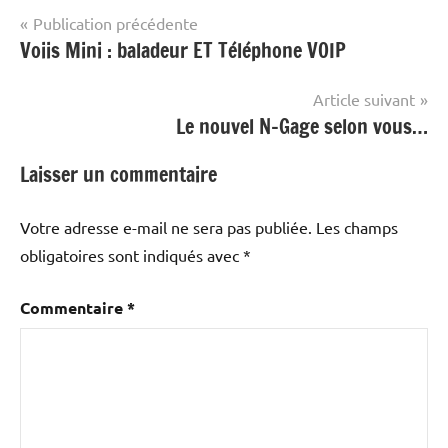
Navigation
Publication précédente
Voiis Mini : baladeur ET Téléphone VOIP
de
l’article
Article suivant
Le nouvel N-Gage selon vous…
Laisser un commentaire
Votre adresse e-mail ne sera pas publiée.
Les champs
obligatoires sont indiqués avec
*
Commentaire
*