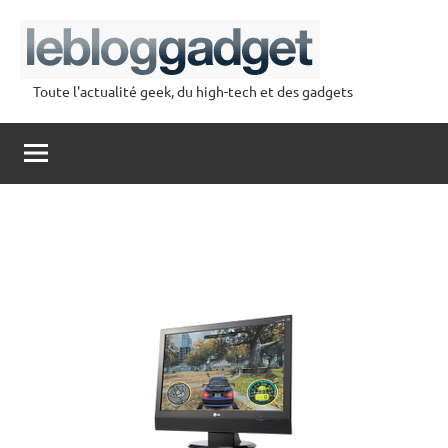
Aller
au
contenu
Toute l'actualité geek, du high-tech et des gadgets
lebloggadget