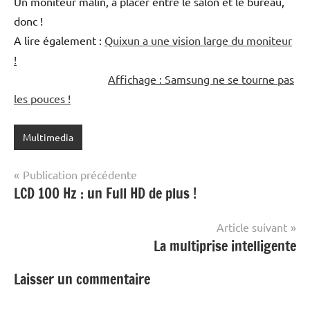
Un moniteur malin, à placer entre le salon et le bureau,
donc !
A lire également :
Quixun a une vision large du moniteur
!
Affichage : Samsung ne se tourne pas
les pouces !
Multimedia
Navigation
Publication précédente
LCD 100 Hz : un Full HD de plus !
de
l’article
Article suivant
La multiprise intelligente
Laisser un commentaire