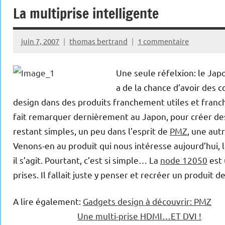
La multiprise intelligente
juin 7, 2007
thomas bertrand
1 commentaire
Une seule réfelxion: le Japo
a de la chance d’avoir de
design dans des produits franchement utiles et fran
fait remarquer dernièrement au Japon, pour créer des
restant simples, un peu dans l’esprit de
PMZ
, une aut
Venons-en au produit qui nous intéresse aujourd’hui, l
il s’agit. Pourtant, c’est si simple… La
node 12050
est 
prises. Il fallait juste y penser et recréer un produit d
A lire également:
Gadgets design à découvrir: PMZ
Une multi-prise HDMI…ET DVI !