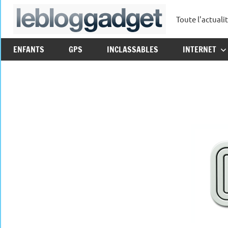
Aller
Toute l'actuali
au
leblo
contenu
ENFANTS
GPS
INCLASSABLES
INTERNET