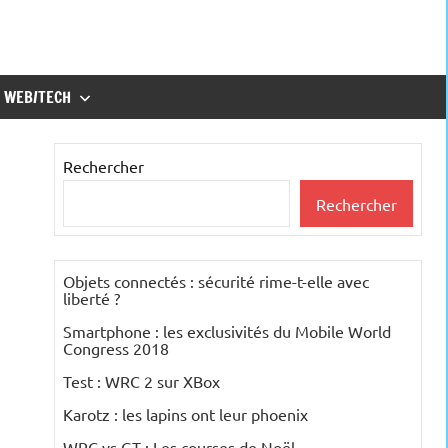
WEB/TECH
Rechercher
Rechercher
Objets connectés : sécurité rime-t-elle avec
liberté ?
Smartphone : les exclusivités du Mobile World
Congress 2018
Test : WRC 2 sur XBox
Karotz : les lapins ont leur phoenix
WRC vs GT : Les courses de Noël