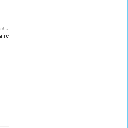
ant
aire