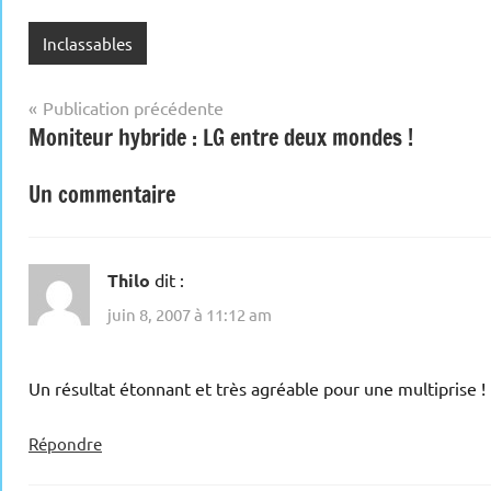
Inclassables
Navigation
Publication précédente
Moniteur hybride : LG entre deux mondes !
de
l’article
Un commentaire
Thilo
dit :
juin 8, 2007 à 11:12 am
Un résultat étonnant et très agréable pour une multiprise !
Répondre