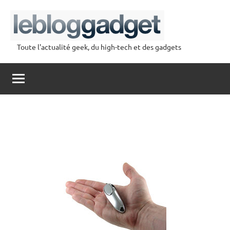
Aller
au
contenu
Toute l'actualité geek, du high-tech et des gadgets
lebloggadget