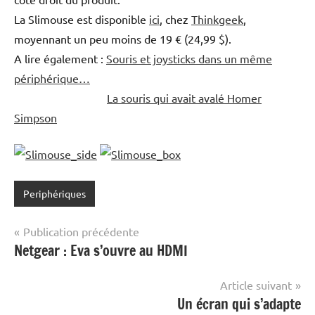
La Slimouse est disponible
ici
, chez
Thinkgeek
,
moyennant un peu moins de 19 € (24,99 $).
A lire également :
Souris et joysticks dans un même
périphérique…
La souris qui avait avalé Homer
Simpson
Periphériques
Navigation
Publication précédente
Netgear : Eva s’ouvre au HDMI
de
l’article
Article suivant
Un écran qui s’adapte