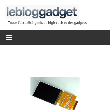
Aller
au
contenu
Toute l'actualité geek, du high-tech et des gadgets
lebloggadget