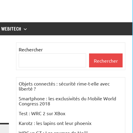
WEB/TECH
Rechercher
Rechercher
Objets connectés : sécurité rime-t-elle avec
liberté ?
Smartphone : les exclusivités du Mobile World
Congress 2018
Test : WRC 2 sur XBox
Karotz : les lapins ont leur phoenix
WRC vs GT : Les courses de Noël