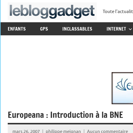
Aller
Toute l'actuali
au
leblo
contenu
ENFANTS
GPS
INCLASSABLES
INTERNET
Europeana : Introduction à la BNE
mars 26, 2007
philippe meignan
Aucun commentaire