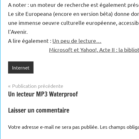
A noter : un moteur de recherche est également prése
Le site Europeana (encore en version béta) donne donc
une immense oeuvre culturelle européenne, accessible
l’Avenir.
A lire également :
Un peu de lecture…
Microsoft et Yahoo!, Acte II : la bibl
Internet
Navigation
Publication précédente
Un lecteur MP3 Waterproof
de
l’article
Laisser un commentaire
Votre adresse e-mail ne sera pas publiée.
Les champs obliga