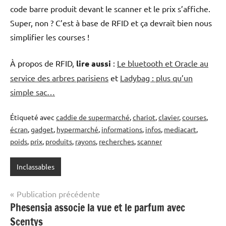
code barre produit devant le scanner et le prix s’affiche.
Super, non ? C’est à base de RFID et ça devrait bien nous
simplifier les courses !
À propos de RFID,
lire aussi
:
Le bluetooth et Oracle au
service des arbres parisiens
et
Ladybag : plus qu’un
simple sac…
Étiqueté avec
caddie de supermarché
,
chariot
,
clavier
,
courses
,
écran
,
gadget
,
hypermarché
,
informations
,
infos
,
mediacart
,
poids
,
prix
,
produits
,
rayons
,
recherches
,
scanner
Inclassables
Navigation
Publication précédente
Phesensia associe la vue et le parfum avec
de
Scentys