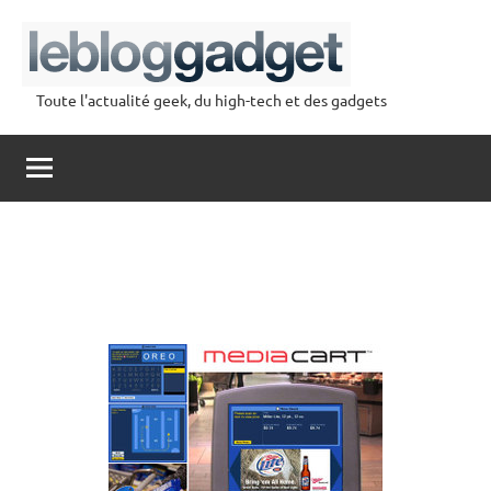
Aller
au
contenu
Toute l'actualité geek, du high-tech et des gadgets
lebloggadget