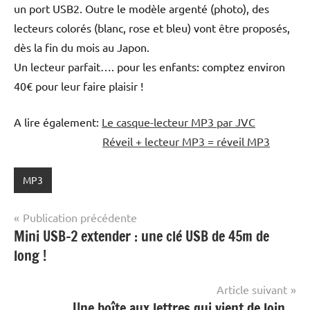
un port USB2. Outre le modèle argenté (photo), des
lecteurs colorés (blanc, rose et bleu) vont être proposés,
dès la fin du mois au Japon.
Un lecteur parfait…. pour les enfants: comptez environ
40€ pour leur faire plaisir !
A lire également:
Le casque-lecteur MP3 par JVC
Réveil + lecteur MP3 = réveil MP3
MP3
Navigation
Publication précédente
Mini USB-2 extender : une clé USB de 45m de
de
long !
l’article
Article suivant
Une boîte aux lettres qui vient de loin…