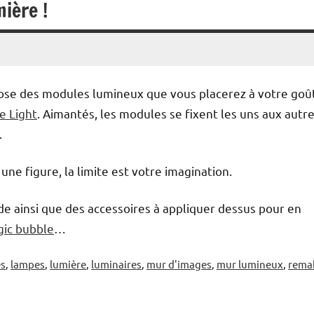
ière !
se des modules lumineux que vous placerez à votre goû
 Light
. Aimantés, les modules se fixent les uns aux autre
.
ne figure, la limite est votre imagination.
ade ainsi que des accessoires à appliquer dessus pour en
gic bubble
…
es
,
lampes
,
lumière
,
luminaires
,
mur d'images
,
mur lumineux
,
rema