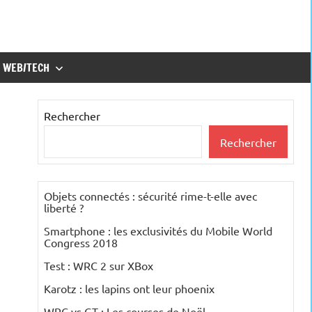
WEB/TECH
Rechercher
Rechercher
Objets connectés : sécurité rime-t-elle avec
liberté ?
Smartphone : les exclusivités du Mobile World
Congress 2018
Test : WRC 2 sur XBox
Karotz : les lapins ont leur phoenix
WRC vs GT : Les courses de Noël