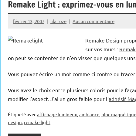
Remake Light : exprimez-vous en lum
février 13, 2007
lila roze
Aucun commentaire
Remake Design
propo
sur vos murs :
Remake
on peut se contenter de n’en visser que quelques uns
Vous pouvez écrire un mot comme ci-contre ou tracer u
Vous avez le choix entre plusieurs coloris pour la faç
modifier l’aspect. J’ai un gros faible pour l’
adhésif Ma
Étiqueté avec
affichage lumineux
,
ambiance
,
bloc magnétiqu
design
,
remake-light