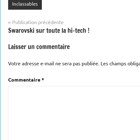
Inclassables
Navigation
Publication précédente
Swarovski sur toute la hi-tech !
de
l’article
Laisser un commentaire
Votre adresse e-mail ne sera pas publiée.
Les champs obliga
Commentaire
*