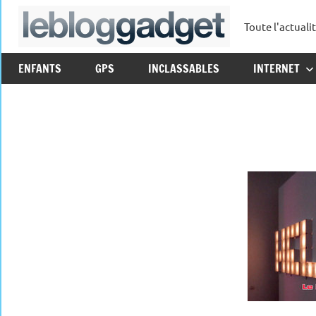
Aller
Toute l'actuali
au
leblo
contenu
ENFANTS
GPS
INCLASSABLES
INTERNET