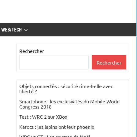
WEB/TECH
Rechercher
Rechercher
Objets connectés : sécurité rime-t-elle avec
liberté ?
Smartphone : les exclusivités du Mobile World
Congress 2018
Test : WRC 2 sur XBox
Karotz : les lapins ont leur phoenix
WRC vs GT : Les courses de Noël