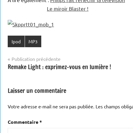
Le miroir Blaster !
Ipod
MP3
Navigation
Publication précédente
Remake Light : exprimez-vous en lumière !
de
l’article
Laisser un commentaire
Votre adresse e-mail ne sera pas publiée.
Les champs obliga
Commentaire
*