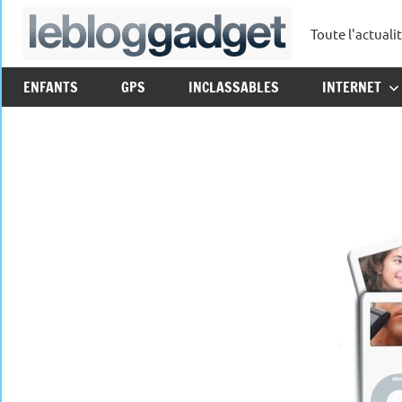
Aller
Toute l'actuali
au
leblo
contenu
ENFANTS
GPS
INCLASSABLES
INTERNET