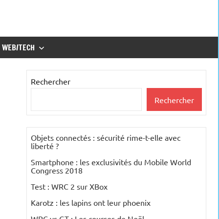
WEB/TECH
Rechercher
Rechercher
Objets connectés : sécurité rime-t-elle avec
liberté ?
Smartphone : les exclusivités du Mobile World
Congress 2018
Test : WRC 2 sur XBox
Karotz : les lapins ont leur phoenix
WRC vs GT : Les courses de Noël