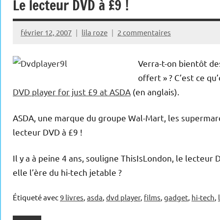
Le lecteur DVD à £9 !
février 12, 2007
lila roze
2 commentaires
Verra-t-on bientôt de
offert » ? C’est ce qu
DVD player for just £9 at ASDA
(en anglais).
ASDA, une marque du groupe Wal-Mart, les supermarché
lecteur DVD à £9 !
Il y a à peine 4 ans, souligne ThisIsLondon, le lecteur
elle l’ère du hi-tech jetable ?
Étiqueté avec
9 livres
,
asda
,
dvd player
,
films
,
gadget
,
hi-tech
,