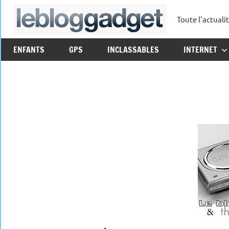
Aller
Toute l'actuali
au
leblo
contenu
ENFANTS
GPS
INCLASSABLES
INTERNET