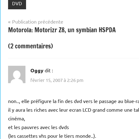
DVD
Navigation
Publication précédente
Motorola: Motorizr Z8, un symbian HSPDA
de
l’article
(2 commentaires)
Oggy
dit :
février 15, 2007 à 2:26 pm
non.., elle préfigure la fin des dvd vers le passage au blue-
il y aura les riches avec leur ecran LCD grand comme une ta
cinéma,
et les pauvres avec les dvds
(les cassettes vhs pour le tiers monde..).