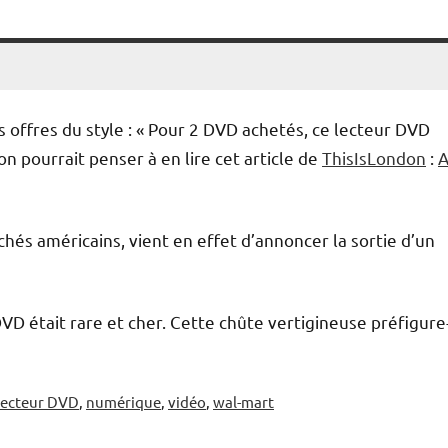
s offres du style : « Pour 2 DVD achetés, ce lecteur DVD
’on pourrait penser à en lire cet article de
ThisIsLondon
:
s américains, vient en effet d’annoncer la sortie d’un
 DVD était rare et cher. Cette chûte vertigineuse préfigure-
lecteur DVD
,
numérique
,
vidéo
,
wal-mart