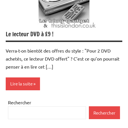
Le lecteur DVD à £9 !
Verra-t-on bientôt des offres du style : "Pour 2 DVD
achetés, ce lecteur DVD offert" ? C’est ce qu’on pourrait
penser à en lire cet […]
Lire la suite
DVD
Rechercher
Rechercher