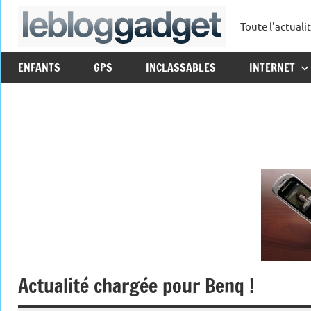
Aller
Toute l'actuali
au
leblo
contenu
ENFANTS
GPS
INCLASSABLES
INTERNET
Actualité chargée pour Benq !