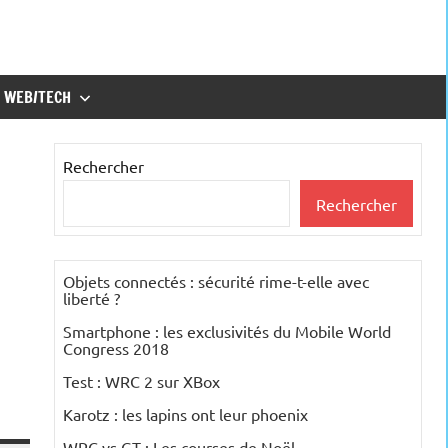
WEB/TECH
Rechercher
Rechercher
Objets connectés : sécurité rime-t-elle avec
liberté ?
Smartphone : les exclusivités du Mobile World
Congress 2018
Test : WRC 2 sur XBox
Karotz : les lapins ont leur phoenix
WRC vs GT : Les courses de Noël