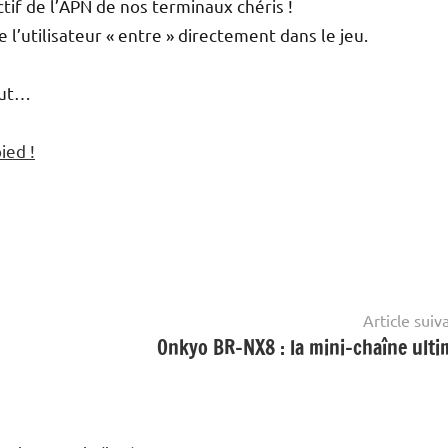
ctif de l’APN de nos terminaux chéris !
l’utilisateur « entre » directement dans le jeu.
eut…
ied !
Article suiv
Onkyo BR-NX8 : la mini-chaîne ulti