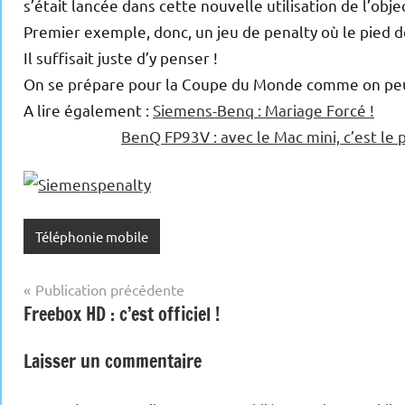
s’était lancée dans cette nouvelle utilisation de l’obje
Premier exemple, donc, un jeu de penalty où le pied de 
Il suffisait juste d’y penser !
On se prépare pour la Coupe du Monde comme on p
A lire également :
Siemens-Benq : Mariage Forcé !
BenQ FP93V : avec le Mac mini, c’est le p
Téléphonie mobile
Navigation
Publication précédente
Freebox HD : c’est officiel !
de
l’article
Laisser un commentaire