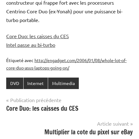
constructeur qui frappe fort avec les processeurs
Centrino Core Duo (ex-Yonah) pour une puissance bi-
turbo portable.
Core Duo: les caisses du CES
Intel passe au bi-turbo
Étiqueté avec
http://engadget.com/2006/01/08/whole-lot-of-
core-duo-asus-laptops-going-on/
DVD
Internet
Multimedia
Navigation
Publication précédente
Core Duo: les caisses du CES
de
l’article
Article suivant
Multiplier la cote du pixel sur eBay