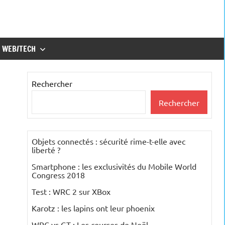
WEB/TECH
Rechercher
Rechercher
Objets connectés : sécurité rime-t-elle avec
liberté ?
Smartphone : les exclusivités du Mobile World
Congress 2018
Test : WRC 2 sur XBox
Karotz : les lapins ont leur phoenix
WRC vs GT : Les courses de Noël