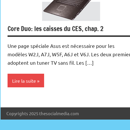
Core Duo: les caisses du CES, chap. 2
Une page spéciale Asus est nécessaire pour les
modèles W2J, A7J, W5F, A6J et V6J. Les deux premie
adoptent un tuner TV sans fil. Les […]
Lire la suite
DVD
Internet
Copyrights 2025 thesocialmedia.com
Multimedia