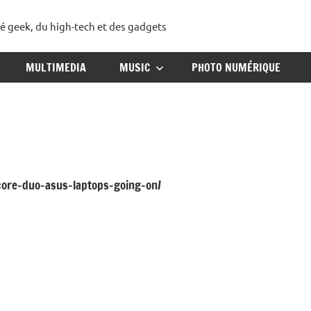
té geek, du high-tech et des gadgets
ggadget
MULTIMEDIA
MUSIC
PHOTO NUMÉRIQUE
core-duo-asus-laptops-going-on/