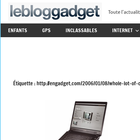
Aller
Toute l'actuali
au
leblo
contenu
ENFANTS
GPS
INCLASSABLES
INTERNET
Étiquette :
http://engadget.com/2006/01/08/whole-lot-of-