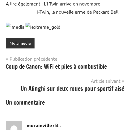
A lire également :
L’I-Twin arrive en novembre
I-Twin, la nouvelle arme de Packard Bell
Multimedia
Navigation
Publication précédente
Coup de Canon: WiFi et piles à combustible
de
l’article
Article suivant
Un Alinghi sur deux roues pour sportif aisé
Un commentaire
morainville
dit :