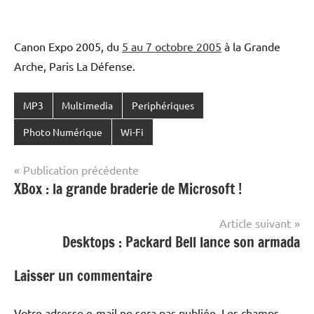
Canon Expo 2005, du
5 au 7 octobre 2005
à la Grande
Arche, Paris La Défense.
MP3
Multimedia
Periphériques
Photo Numérique
Wi-Fi
Navigation
Publication précédente
XBox : la grande braderie de Microsoft !
de
l’article
Article suivant
Desktops : Packard Bell lance son armada
Laisser un commentaire
Votre adresse e-mail ne sera pas publiée.
Les champs