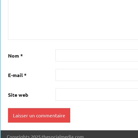
Nom
*
E-mail
*
Site web
Copyrights 2025 thesocialmedia.com