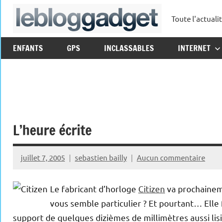
Aller
Toute l'actuali
au
leblo
contenu
ENFANTS
GPS
INCLASSABLES
INTERNET
L’heure écrite
juillet 7, 2005
sebastien bailly
Aucun commentaire
Le fabricant d’horloge
Citizen
va prochaineme
vous semble particulier ? Et pourtant… Elle 
support de quelques dizièmes de millimètres aussi li