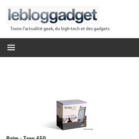
Aller
au
contenu
Toute l'actualité geek, du high-tech et des gadgets
lebloggadget
Palm : Treo 650.