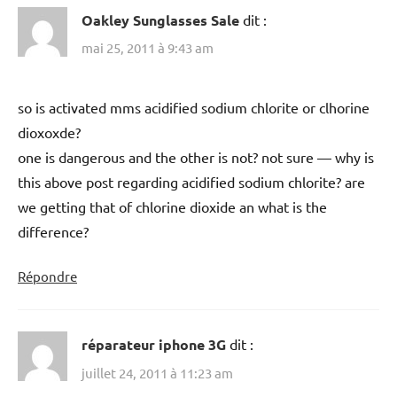
Oakley Sunglasses Sale
dit :
mai 25, 2011 à 9:43 am
so is activated mms acidified sodium chlorite or clhorine
dioxoxde?
one is dangerous and the other is not? not sure — why is
this above post regarding acidified sodium chlorite? are
we getting that of chlorine dioxide an what is the
difference?
Répondre
réparateur iphone 3G
dit :
juillet 24, 2011 à 11:23 am