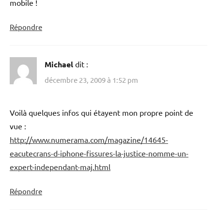
mobile !
Répondre
Michael
dit :
décembre 23, 2009 à 1:52 pm
Voilà quelques infos qui étayent mon propre point de
vue :
http://www.numerama.com/magazine/14645-
eacutecrans-d-iphone-fissures-la-justice-nomme-un-
expert-independant-maj.html
Répondre