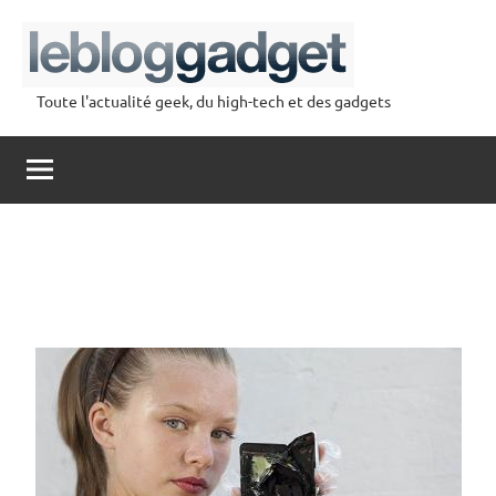
Aller
au
contenu
Toute l'actualité geek, du high-tech et des gadgets
lebloggadget