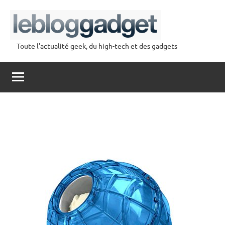
Aller
au
contenu
Toute l'actualité geek, du high-tech et des gadgets
lebloggadget