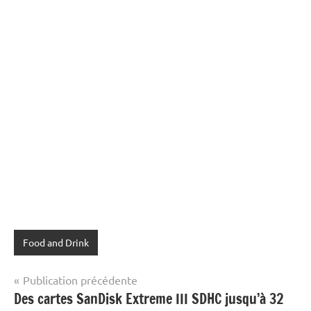
Food and Drink
Navigation
Publication précédente
Des cartes SanDisk Extreme III SDHC jusqu’à 32
de