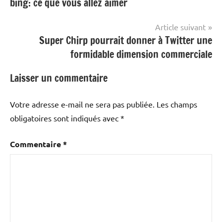
bing: ce que vous allez aimer
de
l’article
Article suivant
Super Chirp pourrait donner à Twitter une
formidable dimension commerciale
Laisser un commentaire
Votre adresse e-mail ne sera pas publiée.
Les champs
obligatoires sont indiqués avec
*
Commentaire
*