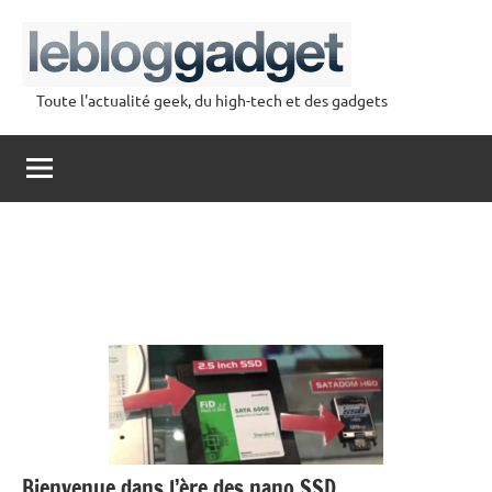
Aller
au
contenu
Toute l'actualité geek, du high-tech et des gadgets
lebloggadget
Bienvenue dans l’ère des nano SSD