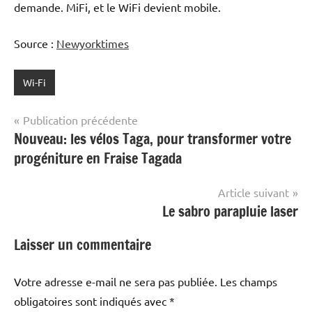
demande. MiFi, et le WiFi devient mobile.
Source :
Newyorktimes
Wi-Fi
Navigation
Publication précédente
Nouveau: les vélos Taga, pour transformer votre
de
progéniture en Fraise Tagada
l’article
Article suivant
Le sabro parapluie laser
Laisser un commentaire
Votre adresse e-mail ne sera pas publiée.
Les champs
obligatoires sont indiqués avec
*