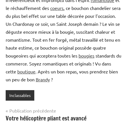
le réchauffement des
coeurs
, ce bouchon chandelier sera
du plus bel effet sur une table décorée pour l’occasion.
Un Chardonay ce soir, un Saint Joseph demain ? Le vin se
déguste encore mieux à la bougie, suscitant chaleur et
romantisme. Tout en fer forgé, métal travaillé et tenu en
haute estime, ce bouchon original possède quatre
bougeoires qui acceptera toutes les
bougies
standards du
commerce. Soyez romantiques et originals ! Vu dans
cette
boutique
. Après un bon repas, vous prendrez bien
un peu de bon
Brandy
?
Inclassables
Navigation
Publication précédente
Votre hélicoptère pliant est avancé
de