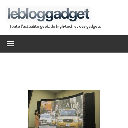
Aller
au
contenu
Toute l'actualité geek, du high-tech et des gadgets
lebloggadget