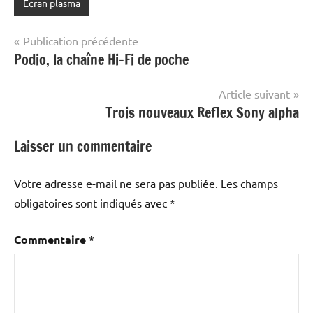
Ecran plasma
Navigation
Publication précédente
Podio, la chaîne Hi-Fi de poche
de
l’article
Article suivant
Trois nouveaux Reflex Sony alpha
Laisser un commentaire
Votre adresse e-mail ne sera pas publiée.
Les champs
obligatoires sont indiqués avec
*
Commentaire
*