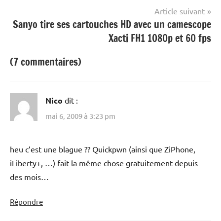
l’article
Article suivant
Sanyo tire ses cartouches HD avec un camescope
Xacti FH1 1080p et 60 fps
(7 commentaires)
Nico
dit :
mai 6, 2009 à 3:23 pm
heu c’est une blague ?? Quickpwn (ainsi que ZiPhone,
iLiberty+, …) fait la même chose gratuitement depuis
des mois…
Répondre