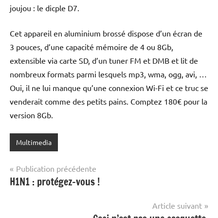
joujou : le dicple D7.
Cet appareil en aluminium brossé dispose d’un écran de
3 pouces, d’une capacité mémoire de 4 ou 8Gb,
extensible via carte SD, d’un tuner FM et DMB et lit de
nombreux formats parmi lesquels mp3, wma, ogg, avi, …
Oui, il ne lui manque qu’une connexion Wi-Fi et ce truc se
venderait comme des petits pains. Comptez 180€ pour la
version 8Gb.
Multimedia
Navigation
Publication précédente
H1N1 : protégez-vous !
de
l’article
Article suivant