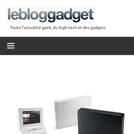
Aller
au
contenu
Toute l'actualité geek, du high-tech et des gadgets
lebloggadget