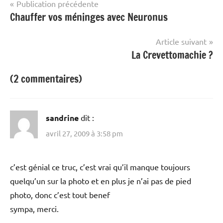
Navigation
Publication précédente
Chauffer vos méninges avec Neuronus
de
l’article
Article suivant
La Crevettomachie ?
(2 commentaires)
sandrine
dit :
avril 27, 2009 à 3:58 pm
c’est génial ce truc, c’est vrai qu’il manque toujours
quelqu’un sur la photo et en plus je n’ai pas de pied
photo, donc c’est tout benef
sympa, merci.