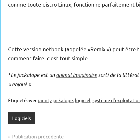
comme toute distro Linux, fonctionne parfaitement b
Cette version netbook (appelée »Remix ») peut être t
comment faire, c’est tout simple.
*
Le jackalope est un
animal imaginaire
sorti de la littéra
« enjoué »
Étiqueté avec
jaunty jackalope
,
logiciel
,
système d'exploitatio
Logiciels
Navigation
Publication précédente