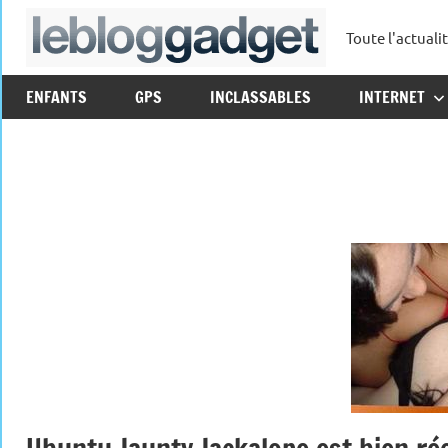
Aller
Toute l'actuali
au
leblo
contenu
ENFANTS
GPS
INCLASSABLES
INTERNET