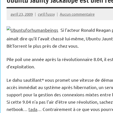
Ubuntu Jaunty Jackalope est bien ré
avril 23, 2009
cyril fussy
Aucun commentaire
Si l’acteur Ronald Reagan 
aimait dire qu’il l’avait chassé lui-même, Ubuntu Jaunty
BitTorrent le plus près de chez vous.
Pile poil une année après la révolutionnaire 8.04, il e
d’exploitation.
Le dahu sautillant* vous promet une vitesse de démarr
accès immédiat au système après hibernation, un servi
support pour la gestion des connexions mixtes entre le
Si cette 9.04 n’a pas l’air d’être une révolution, sac
netbook…
tada
… Contrairement à ce que vous pourre