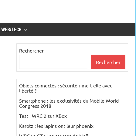
WEB/TECH
Rechercher
Rechercher
Objets connectés : sécurité rime-t-elle avec
liberté ?
Smartphone : les exclusivités du Mobile World
Congress 2018
Test : WRC 2 sur XBox
Karotz : les lapins ont leur phoenix
WRC vs GT : Les courses de Noël