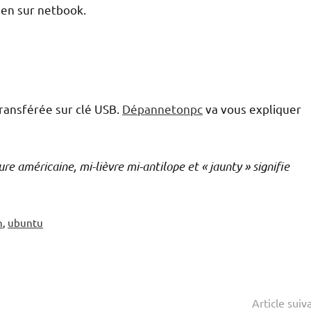
ien sur netbook.
ransférée sur clé USB.
Dépannetonpc
va vous expliquer
ture américaine, mi-lièvre mi-antilope et « jaunty » signifie
n
,
ubuntu
Article suiv