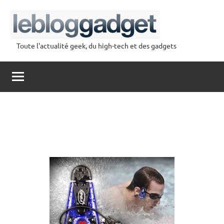
Aller
au
contenu
Toute l'actualité geek, du high-tech et des gadgets
lebloggadget