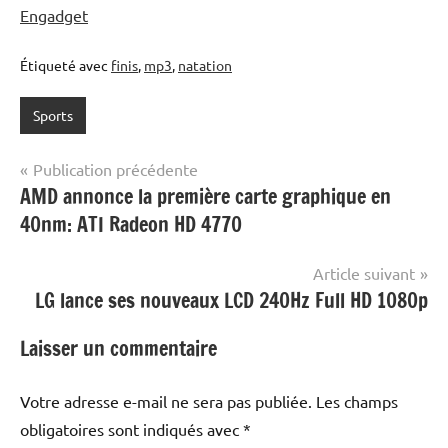
Engadget
Étiqueté avec
finis
,
mp3
,
natation
Sports
Navigation
Publication précédente
AMD annonce la première carte graphique en
de
40nm: ATI Radeon HD 4770
l’article
Article suivant
LG lance ses nouveaux LCD 240Hz Full HD 1080p
Laisser un commentaire
Votre adresse e-mail ne sera pas publiée.
Les champs
obligatoires sont indiqués avec
*