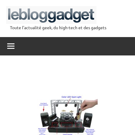
Aller
au
contenu
Toute l'actualité geek, du high-tech et des gadgets
lebloggadget