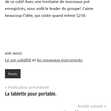
de ce coté! Avec une trentaine de morceaux pré-
enregistrés, vous voilà le leader du groupe! J’aime
beaucoup l’idée, qui coûte quand même $250.
voir aussi:
Le son solidifié
et
les nouveaux instruments
.
Music
Navigation
Publication précédente
La tablette pour portable.
de
l’article
Article suivant