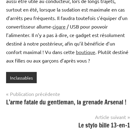
aussi être utile au conducteur, lors de longs trajets,
surtout en été, lorsque la sudation est maximale en cas
d’arrêts peu fréquents. Il faudra toutefois s’équiper d’un
convertisseur allume-
cigare
/ USB pour pouvoir
l’alimenter. Il n’y a pas à dire, ce gadget est résolument
destiné à notre postérieur, afin qu’il bénéficie d’un
confort maximal ! Vu dans cette
boutique
. Plutôt destiné
aux filles ou aux garçons d’après vous ?
Inclassables
Navigation
Publication précédente
L’arme fatale du gentleman, la grenade Arsenal !
de
l’article
Article suivant
Le stylo bille 13-en-1