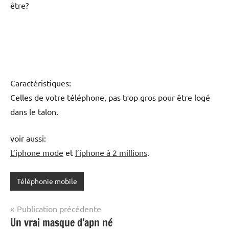
être?
Caractéristiques:
Celles de votre téléphone, pas trop gros pour être logé
dans le talon.
voir aussi:
L’iphone mode
et
l’iphone à 2 millions
.
Téléphonie mobile
Navigation
Publication précédente
Un vrai masque d’apn né
de