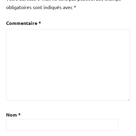
obligatoires sont indiqués avec
*
Commentaire
*
Nom
*