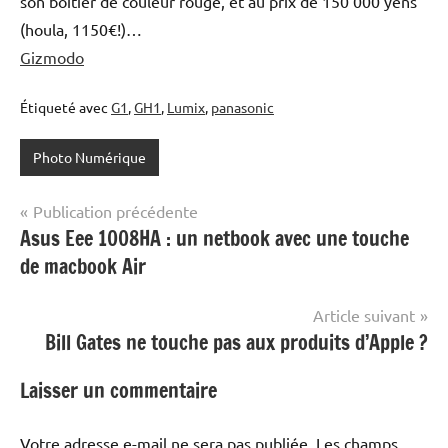
son boîtier de couleur rouge, et au prix de 150’000 yens
(houla, 1150€!)…
Gizmodo
Étiqueté avec
G1
,
GH1
,
Lumix
,
panasonic
Photo Numérique
Navigation
Publication précédente
Asus Eee 1008HA : un netbook avec une touche
de
de macbook Air
l’article
Article suivant
Bill Gates ne touche pas aux produits d’Apple ?
Laisser un commentaire
Votre adresse e-mail ne sera pas publiée.
Les champs