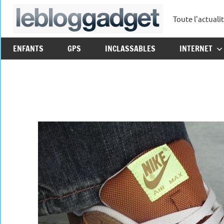
Aller
Toute l'actuali
au
leblo
contenu
ENFANTS
GPS
INCLASSABLES
INTERNET