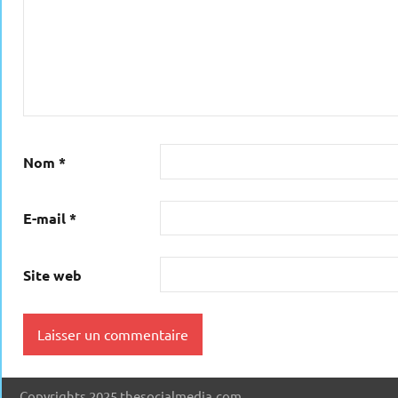
Nom
*
E-mail
*
Site web
Copyrights 2025 thesocialmedia.com