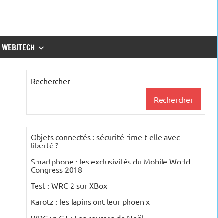
WEB/TECH
Rechercher
Rechercher
Objets connectés : sécurité rime-t-elle avec
liberté ?
Smartphone : les exclusivités du Mobile World
Congress 2018
Test : WRC 2 sur XBox
Karotz : les lapins ont leur phoenix
WRC vs GT : Les courses de Noël