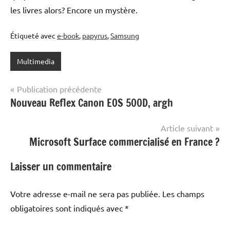
les livres alors? Encore un mystère.
Étiqueté avec
e-book
,
papyrus
,
Samsung
Multimedia
Navigation
Publication précédente
Nouveau Reflex Canon EOS 500D, argh
de
l’article
Article suivant
Microsoft Surface commercialisé en France ?
Laisser un commentaire
Votre adresse e-mail ne sera pas publiée.
Les champs
obligatoires sont indiqués avec
*