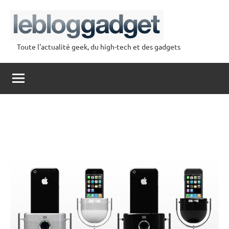
Aller
au
contenu
Toute l'actualité geek, du high-tech et des gadgets
lebloggadget