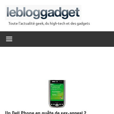
Aller
au
contenu
Toute l'actualité geek, du high-tech et des gadgets
lebloggadget
Un Dell Phone en quête de sex-appeal ?