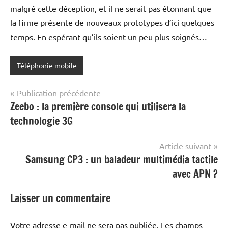
malgré cette déception, et il ne serait pas étonnant que
la firme présente de nouveaux prototypes d’ici quelques
temps. En espérant qu’ils soient un peu plus soignés…
Téléphonie mobile
Navigation
Publication précédente
Zeebo : la première console qui utilisera la
de
technologie 3G
l’article
Article suivant
Samsung CP3 : un baladeur multimédia tactile
avec APN ?
Laisser un commentaire
Votre adresse e-mail ne sera pas publiée.
Les champs