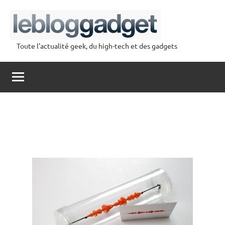
Aller
au
contenu
Toute l'actualité geek, du high-tech et des gadgets
lebloggadget