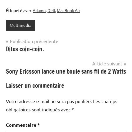
Étiqueté avec
Adamo
,
Dell
,
MacBook Air
Multimedia
Navigation
Publication précédente
Dites coin-coin.
de
l’article
Article suivant
Sony Ericsson lance une boule sans fil de 2 Watts
Laisser un commentaire
Votre adresse e-mail ne sera pas publiée.
Les champs
obligatoires sont indiqués avec
*
Commentaire
*