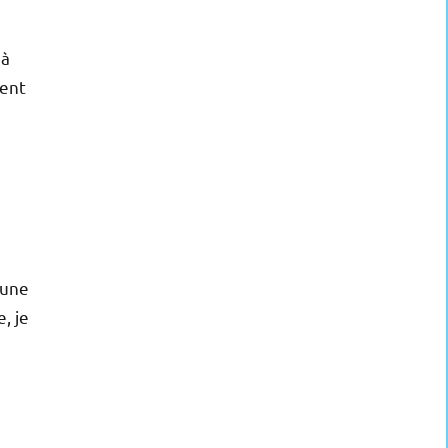
’à
tent
 une
, je