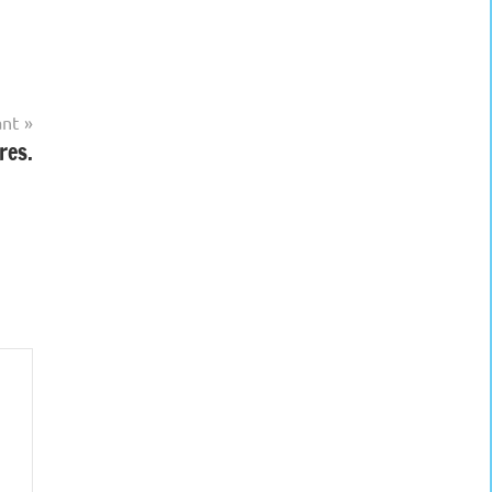
ant
res.