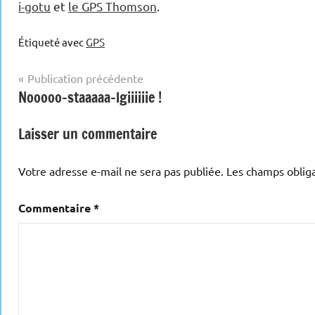
i-gotu
et
le GPS Thomson
.
Étiqueté avec
GPS
Navigation
Publication précédente
Nooooo-staaaaa-lgiiiiiie !
de
l’article
Laisser un commentaire
Votre adresse e-mail ne sera pas publiée.
Les champs obliga
Commentaire
*