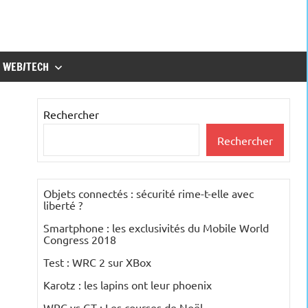
WEB/TECH
Rechercher
Rechercher
Objets connectés : sécurité rime-t-elle avec
liberté ?
Smartphone : les exclusivités du Mobile World
Congress 2018
Test : WRC 2 sur XBox
Karotz : les lapins ont leur phoenix
WRC vs GT : Les courses de Noël