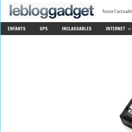
Aller
Toute l'actuali
au
leblo
contenu
ENFANTS
GPS
INCLASSABLES
INTERNET