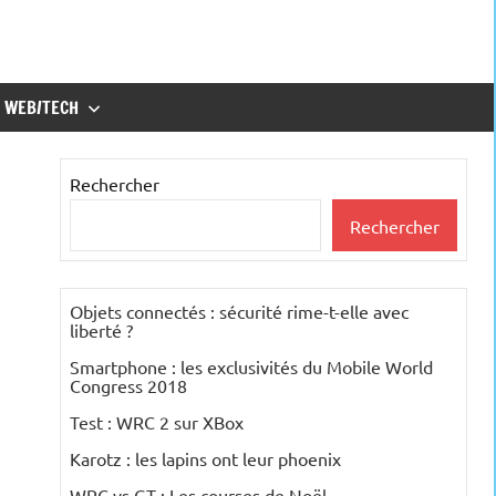
WEB/TECH
Rechercher
Rechercher
Objets connectés : sécurité rime-t-elle avec
liberté ?
Smartphone : les exclusivités du Mobile World
Congress 2018
Test : WRC 2 sur XBox
Karotz : les lapins ont leur phoenix
WRC vs GT : Les courses de Noël