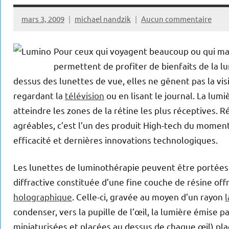
mars 3, 2009
michael nandzik
Aucun commentaire
Pour ceux qui voyagent beaucoup ou qui ma
permettent de profiter de bienfaits de la l
dessus des lunettes de vue, elles ne gênent pas la vis
regardant la
télévision
ou en lisant le journal. La lum
atteindre les zones de la rétine les plus réceptives.
agréables, c’est l’un des produit High-tech du moment l
efficacité et dernières innovations technologiques.
Les lunettes de luminothérapie peuvent être portées au 
diffractive constituée d’une fine couche de résine of
holographique
. Celle-ci, gravée au moyen d’un rayon
l
condenser, vers la pupille de l’œil, la lumière émise
miniaturisées et placées au dessus de chaque œil) plac