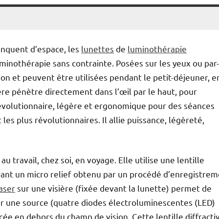
nquent d’espace, les
lunettes
de
luminothérapie
uminothérapie sans contrainte. Posées sur les yeux ou par-
ion et peuvent être utilisées pendant le petit-déjeuner, e
ière pénètre directement dans l’œil par le haut, pour
 Révolutionnaire, légère et ergonomique pour des séances
es plus révolutionnaires. Il allie puissance, légèreté,
travail, chez soi, en voyage. Elle utilise une lentille
frant un micro relief obtenu par un procédé d’enregistre
aser
sur une visière (fixée devant la lunette) permet de
 par une source (quatre diodes électroluminescentes (LED)
ée en dehors du champ de vision. Cette lentille diffracti