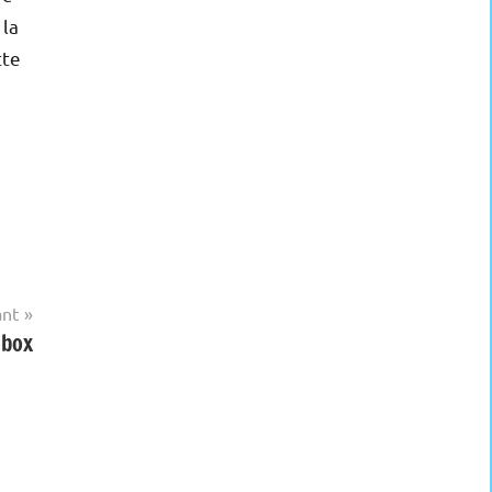
 la
tte
ant
 box