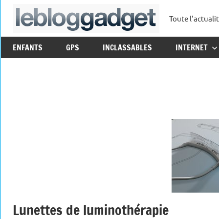
Aller
Toute l'actuali
au
leblo
contenu
ENFANTS
GPS
INCLASSABLES
INTERNET
Lunettes de luminothérapie